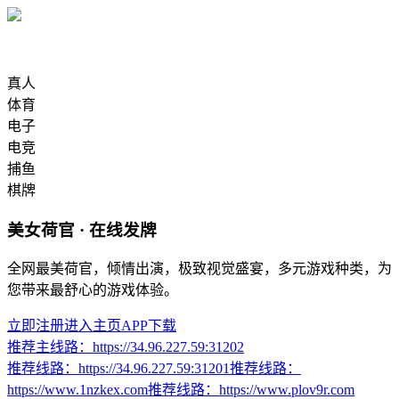
真人
体育
电子
电竞
捕鱼
棋牌
美女荷官 · 在线发牌
全网最美荷官，倾情出演，极致视觉盛宴，多元游戏种类，为
您带来最舒心的游戏体验。
立即注册
进入主页
APP下载
推荐主线路：
https://34.96.227.59:31202
推荐线路：
https://34.96.227.59:31201
推荐线路：
https://www.1nzkex.com
推荐线路：
https://www.plov9r.com