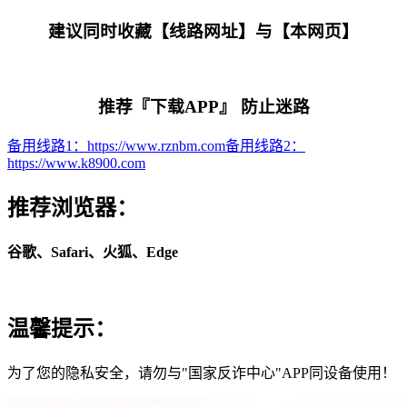
建议同时收藏【线路网址】与【本网页】
推荐『下载APP』 防止迷路
备用线路
1
：
https://www.rznbm.com
备用线路
2
：
https://www.k8900.com
推荐浏览器：
谷歌、Safari、火狐、Edge
温馨提示：
为了您的隐私安全，请勿与"国家反诈中心"APP同设备使用！