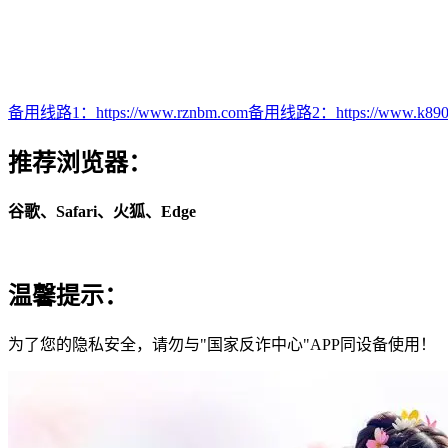
备用线路
1
：
https://www.rznbm.com
备用线路
2
：
https://www.k89
推荐浏览器：
谷歌、Safari、火狐、Edge
温馨提示：
为了您的隐私安全，请勿与"国家反诈中心"APP同设备使用！